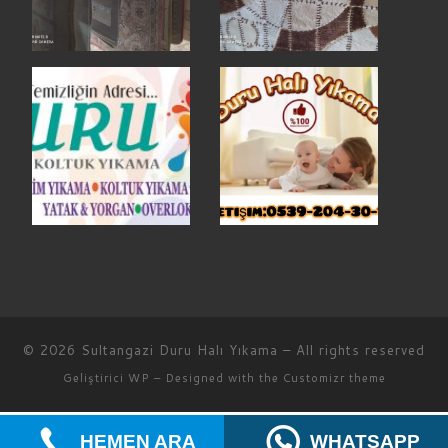
© 2026
Sultangazi Duru Halı Yıkama
– All rights reserved
Geliştirici
WP
– Designed with the
Customizr theme
HEMEN ARA
WHATSAPP