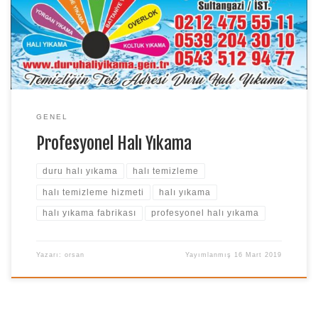
Kayaşehir ve civar bölgeleri, Bayrampaşa, Esenler, Bağcılar,
Güngören, Zeytinburnu, Fatih ilçelerinde hizmet sunmaktayız.
Duru halı yıkama fabrikamıza 7/24 iletişim numaralarımızdan
[…]
GENEL
Profesyonel Halı Yıkama
duru halı yıkama
halı temizleme
halı temizleme hizmeti
halı yıkama
halı yıkama fabrikası
profesyonel halı yıkama
Yazarı:
orsan
Yayımlanmış
16 Mart 2019