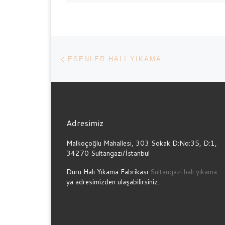
Yazı dolaşımı
Previous post
ESENLER HALI YIKAMA
Adresimiz
Malkoçoğlu Mahallesi, 303 Sokak D:No:35, D:1,
34270 Sultangazi/İstanbul
Duru Halı Yıkama Fabrikası
Sultangazi halı yıkama
ya adresimizden ulaşabilirsiniz.