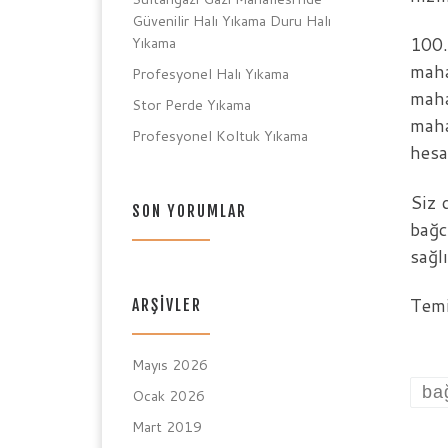
Güvenilir Halı Yıkama Duru Halı
100.
Yıkama
maha
Profesyonel Halı Yıkama
maha
Stor Perde Yıkama
maha
Profesyonel Koltuk Yıkama
hesa
Siz 
SON YORUMLAR
bağc
sağl
Temi
ARŞIVLER
Mayıs 2026
ba
Ocak 2026
Mart 2019