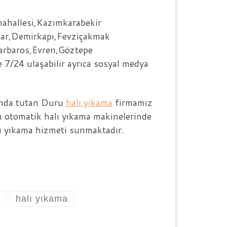
mahallesi,Kazımkarabekir
lar,Demirkapı,Fevziçakmak
arbaros,Evren,Göztepe
 7/24 ulaşabilir ayrıca sosyal medya
anda tutan Duru
halı yıkama
firmamız
am otomatik halı yıkama makinelerinde
lı yıkama hizmeti sunmaktadır.
ı
halı yıkama