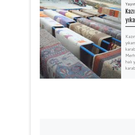
Yayı
Kazı
yık
Kazım
yıka
karab
Merh
halı 
karab