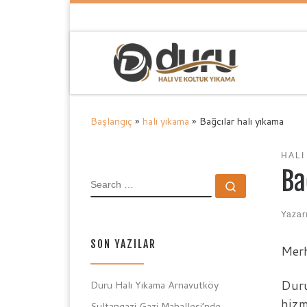
Skip to content
Başlangıç
»
halı yıkama
»
Bağcılar halı yıkama
HALI
Ba
SEARCH
Search …
Yazar
SON YAZILAR
Merh
Duru
Duru Halı Yıkama Arnavutköy
hizm
Sultangazi Gazi Mahallesi’nde