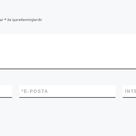
lar
*
ile işaretlenmişlerdir
*
E-POSTA
İNT