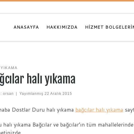
ANASAYFA
HAKKIMIZDA
HIZMET BOLGELERI
 YIKAMA
ğcılar halı yıkama
ı:
orsan
|
Yayımlanmış
22 Aralık 2015
aba Dostlar Duru halı yıkama
bağcılar halı yıkama
sayf
 halı yıkama Bağcılar ve bağcılar’ın tüm mahallelerinde 
etinizde.