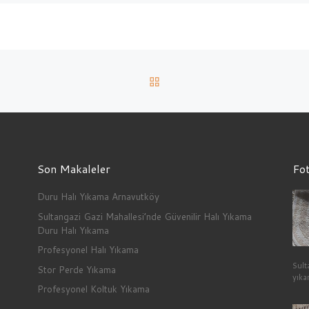
BACK TO POST LIST
Son Makaleler
Fot
Duru Halı Yıkama Arnavutköy
Sultangazi Gazi Mahallesi’nde Güvenilir Halı Yıkama
Duru Halı Yıkama
Profesyonel Halı Yıkama
Sult
Stor Perde Yıkama
yıka
Profesyonel Koltuk Yıkama