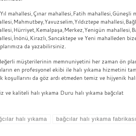
Yıl mahallesi,Çınar mahallesi,Fatih mahallesi,Güneşli 
llesi,Mahmutbey,Yavuzselim,Yıldıztepe mahallesi,Bağ
llesi,Hürriyet,Kemalpaşa,Merkez,Yenigün mahallesi,B
llesi,İnönü,Kirazlı,Sancaktepe ve Yeni mahalleden bize
plarımıza da yazabilirsiniz.
değerli müşterilerinin memnuniyetini her zaman ön pl
ıların en profesyonel ekibi ile halı yıkama hizmetini t
ık koşullarını da göz ardı etmeden temiz ve hijyenik ha
z ve kaliteli halı yıkama Duru halı yıkama bağcılat
ğcılar halı yıkama
bağcılar halı yıkama fabrikas