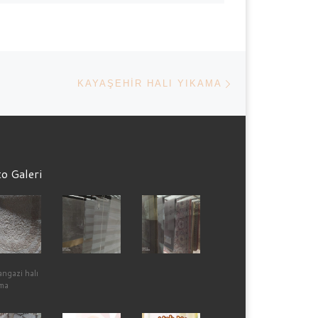
Next post
KAYAŞEHIR HALI YIKAMA
o Galeri
angazi halı
ma