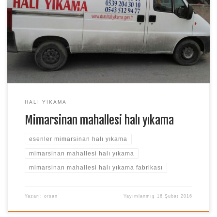
fabrikası,Mimarsinan mahallesi halı yıkama firmaları,Esenler
mimar sinan mahallesi halı ve koltuk yıkama yerinde halı yıkama
firması fabrikası. Merhaba sevgili Esenler Mimarsinan mahallesi
sakinlerimiz.Duru halı yıkama fabrikamız Esenler mimarsinan
mahallesinde halı yıkama,koltuk yakama,Stor perde
yıkama,zebra perde yıkama,Yerinde […]
HALI YIKAMA
Mimarsinan mahallesi halı yıkama
esenler mimarsinan halı yıkama
mimarsinan mahallesi halı yıkama
mimarsinan mahallesi halı yıkama fabrikası
Yazarı:
orsan
Yayımlanmış
16 Şubat 2016