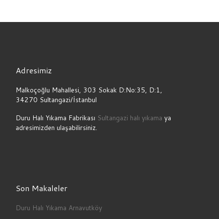
Adresimiz
Malkoçoğlu Mahallesi, 303 Sokak D:No:35, D:1,
34270 Sultangazi/İstanbul
Duru Halı Yıkama Fabrikası
Sultangazi halı yıkama
ya
adresimizden ulaşabilirsiniz.
Son Makaleler
Duru Halı Yıkama Arnavutköy