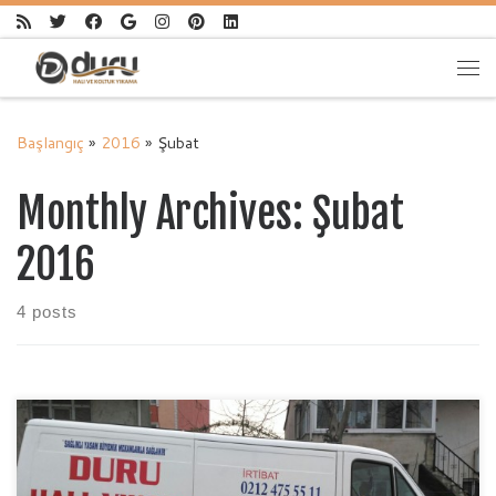
Skip to content
Me
Başlangıç
»
2016
»
Şubat
Monthly Archives:
Şubat
2016
4 posts
Mimarsinan mahallesi halı yıkama, esenler de mimarsinan
mahallesi halı yıkamacı,Mimar sinan mahallesi halı yıkama