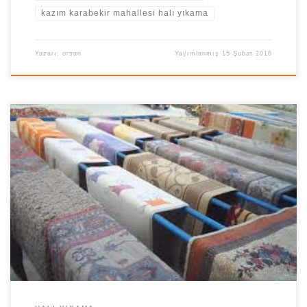
kazım karabekir mahallesi halı yıkama
Yazarı:
orsan
Yayımlanmış
15 Şubat 2016
Fatih mahallesi halı yıkama.Esenler halı yıkama.Esenler fatih
mahallesi halı yıkama.Halı yıkama fabrikası. Merhaba sevgili
müşterilerimiz esenler fatih mahallesi halı yıkama fabrikası
sayfamıza hoş geldiniz. Esenler’in Fatih mahallesi ve tüm
mahallelerinde Halı yıkama,Koltuk yıkama,Stor perde
yıkama,Zebra perde Yıkama,Yerinde halı yıkama,Özel koltuk
yıkama,Yorgan yıkama ve battaniye yıkama konusunda sizlere
bir telefon kadar […]