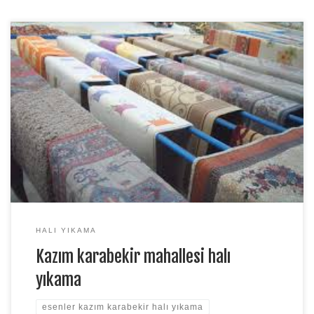
Kazım Karabekir mahallesi halı yıkama,Esenler halı
yıkama,kazım karabekir halı yıkama fabrikası esenler. Merhaba
değerli müşterilerimiz Duru halı yıkama fabrikası Esenler kazım
karabekir halı yıkama sayfamıza hoş geldiniz. Duru halı yıkama
firması olarak esenler kazım karabekir mahallesi ve tüm
mahallelerde Halı ve koltuk yıkama,Özel koltuk yıkama,Yerinde
halı yıkama,Yerinde koltuk yıkama,Stor perde […]
HALI YIKAMA
Kazım karabekir mahallesi halı
yıkama
esenler kazım karabekir halı yıkama