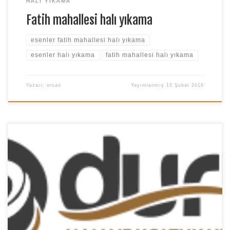
HALI YIKAMA
Fatih mahallesi halı yıkama
esenler fatih mahallesi halı yıkama
esenler halı yıkama
fatih mahallesi halı yıkama
Yazarı:
orsan
Yayımlanmış
15 Şubat 2016
Esenler halı yıkama. Birlik mahallesi halı yıkama Esenler halı
yıkama fabrikası birlik mahallesi halı yıkama. Merhaba sevgili
esenler Birlik mahallesi sakinleri Duru halı yıkama Birlik
mahallesi halı yıkama sayfamıza hoş geldiniz. Esenler halı
yıkama fabrikası Duru halı yıkama firması birlik mahallesi ve
esenlerin tüm mahallelerinde siz değerli müşterilerinin
hizmetinde. Esenler […]