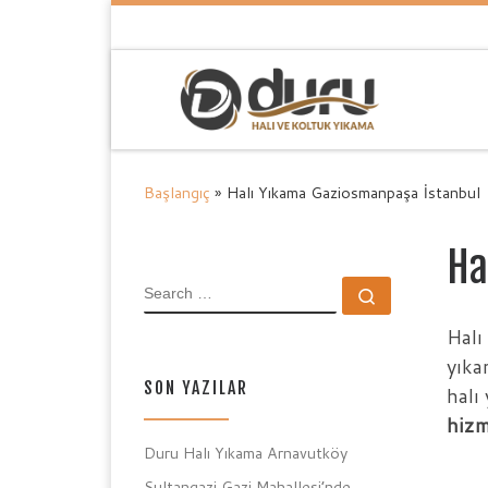
Skip to content
Başlangıç
»
Halı Yıkama Gaziosmanpaşa İstanbul
Ha
SEARCH
Search …
Halı
yıka
SON YAZILAR
halı
hizm
Duru Halı Yıkama Arnavutköy
Sultangazi Gazi Mahallesi’nde