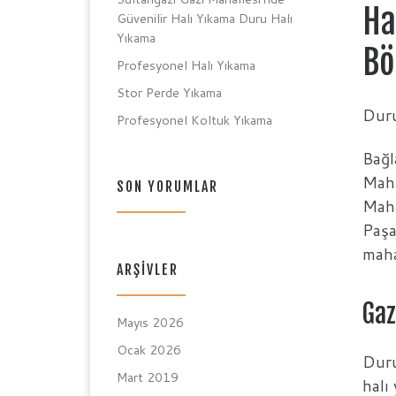
Ha
Güvenilir Halı Yıkama Duru Halı
Yıkama
Bö
Profesyonel Halı Yıkama
Stor Perde Yıkama
Duru
Profesyonel Koltuk Yıkama
Bağl
Maha
SON YORUMLAR
Maha
Paşa
maha
ARŞIVLER
Gaz
Mayıs 2026
Ocak 2026
Duru
Mart 2019
halı