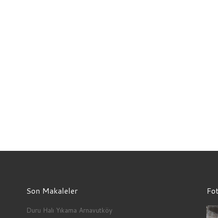
Son Makaleler
Fot
Duru Halı Yıkama Arnavutköy