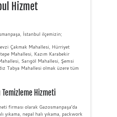
bul Hizmet
manpaşa, İstanbul ilçemizin;
Fevzi Çakmak Mahallesi, Hürriyet
lıtepe Mahallesi, Kazım Karabekir
ahallesi, Sarıgöl Mahallesi, Şemsi
ldız Tabya Mahallesi olmak üzere tüm
ı Temizleme Hizmeti
meti firması olarak Gazosmanpaşa’da
alı yıkama, nepal halı yıkama, packwork