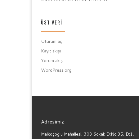
ÜST VERI
Oturum aç
Kayıt akışı
Yorum akışı
WordPress.org
Adresimiz
Malkoçoğlu Mahallesi, 303 Sokak D:No:35, D:1,