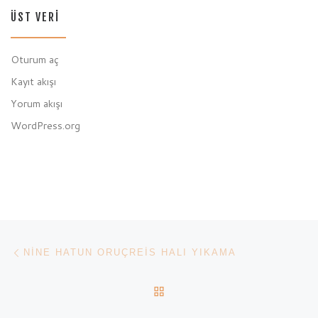
ÜST VERI
Oturum aç
Kayıt akışı
Yorum akışı
WordPress.org
Yazı dolaşımı
Previous post
NINE HATUN ORUÇREIS HALI YIKAMA
BACK TO POST LIST
Ne