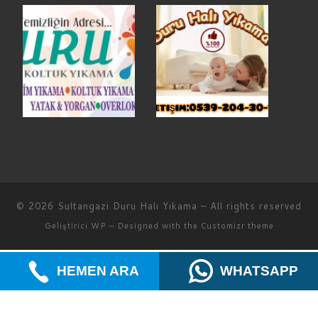
© 2026
Sultangazi Duru Halı Yıkama
– All rights reserved
Geliştirici
WP
– Designed with the
Customizr theme
HEMEN ARA
WHATSAPP