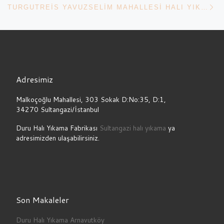
TURGUTREIS YAVUZSELIM MAHALLESI HALI YIKAMA
Adresimiz
Malkoçoğlu Mahallesi, 303 Sokak D:No:35, D:1,
34270 Sultangazi/İstanbul
Duru Halı Yıkama Fabrikası
Sultangazi halı yıkama
ya
adresimizden ulaşabilirsiniz.
Son Makaleler
Duru Halı Yıkama Arnavutköy