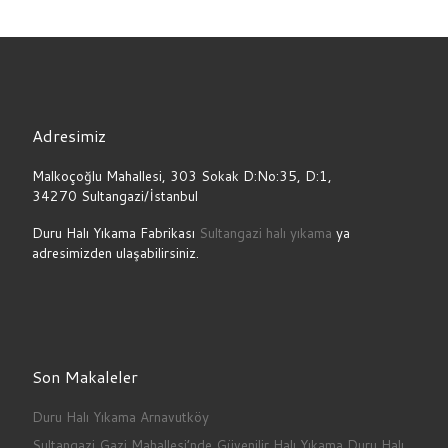
Adresimiz
Malkoçoğlu Mahallesi, 303 Sokak D:No:35, D:1,
34270 Sultangazi/İstanbul
Duru Halı Yıkama Fabrikası
Sultangazi halı yıkama
ya
adresimizden ulaşabilirsiniz.
Son Makaleler
Duru Halı Yıkama Arnavutköy
Sultangazi Gazi Mahallesi’nde Güvenilir Halı Yıkama Duru Halı