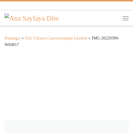
Skip to content
Me
Başlangıç
»
Halı Yıkama Gaziosmanpaşa İstanbul
»
IMG-20220309-
WA0017