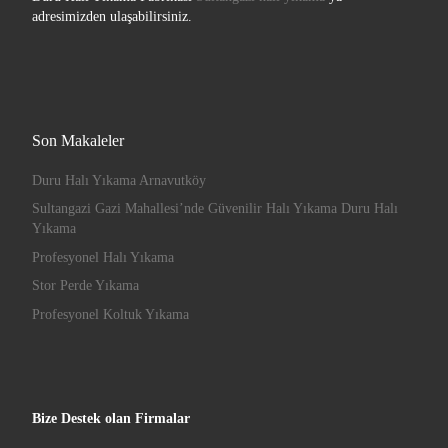
adresimizden ulaşabilirsiniz.
Son Makaleler
Duru Halı Yıkama Arnavutköy
Sultangazi Gazi Mahallesi’nde Güvenilir Halı Yıkama Duru Halı
Yıkama
Profesyonel Halı Yıkama
Stor Perde Yıkama
Profesyonel Koltuk Yıkama
Bize Destek olan Firmalar