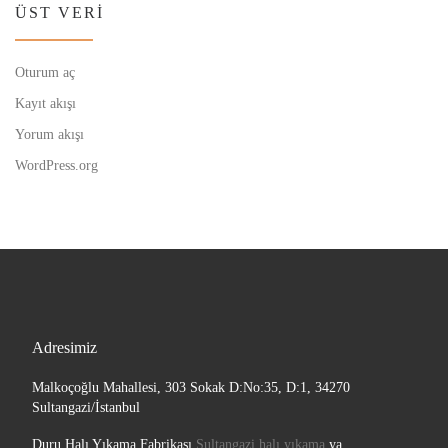
ÜST VERI
Oturum aç
Kayıt akışı
Yorum akışı
WordPress.org
Adresimiz
Malkoçoğlu Mahallesi, 303 Sokak D:No:35, D:1, 34270
Sultangazi/İstanbul
Duru Halı Yıkama Fabrikası
Sultangazi halı yıkama
ya